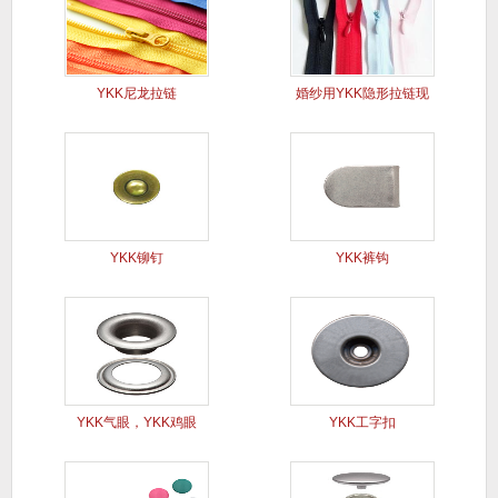
YKK尼龙拉链
婚纱用YKK隐形拉链现
货
YKK铆钉
YKK裤钩
YKK气眼，YKK鸡眼
YKK工字扣