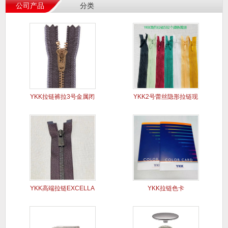
公司产品
分类
YKK拉链裤拉3号金属闭
YKK2号蕾丝隐形拉链现
口Y
货
YKK高端拉链EXCELLA
YKK拉链色卡