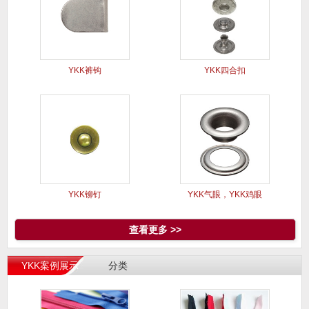
YKK裤钩
YKK四合扣
YKK铆钉
YKK气眼，YKK鸡眼
查看更多 >>
YKK案例展示
分类