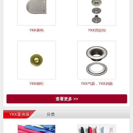
YKK裤钩
YKK四合扣
YKK铆钉
YKK气眼，YKK鸡眼
查看更多 >>
YKK案例展示
分类