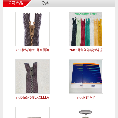
公司产品
分类
YKK拉链裤拉3号金属闭
YKK2号蕾丝隐形拉链现
口Y
货
YKK高端拉链EXCELLA
YKK拉链色卡