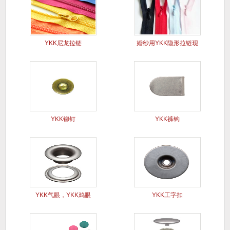
YKK尼龙拉链
婚纱用YKK隐形拉链现
货
YKK铆钉
YKK裤钩
YKK气眼，YKK鸡眼
YKK工字扣