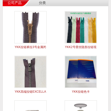
公司产品
分类
YKK拉链裤拉3号金属闭
YKK2号蕾丝隐形拉链现
口Y
货
YKK高端拉链EXCELLA
YKK拉链色卡