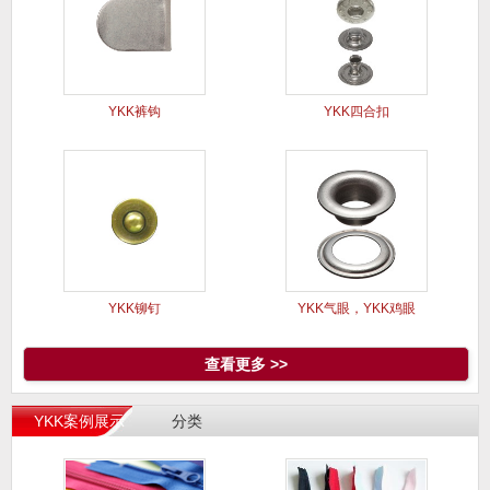
YKK裤钩
YKK四合扣
YKK铆钉
YKK气眼，YKK鸡眼
查看更多 >>
YKK案例展示
分类