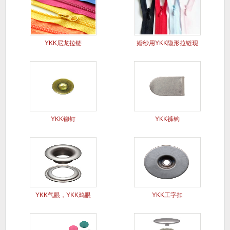
YKK尼龙拉链
婚纱用YKK隐形拉链现
货
YKK铆钉
YKK裤钩
YKK气眼，YKK鸡眼
YKK工字扣